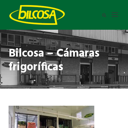
Bilcosa – Cámaras
frigoríficas